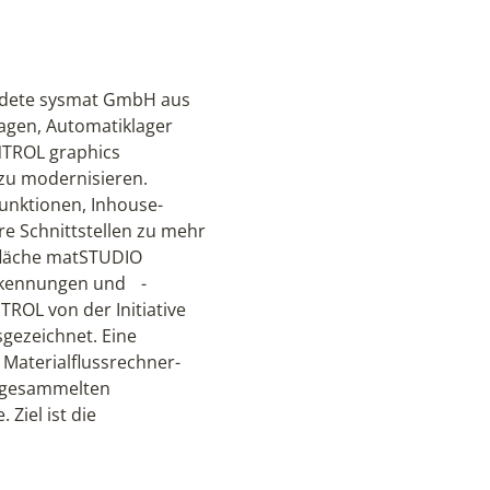
ündete sysmat GmbH aus
lagen, Automatiklager
NTROL graphics
zu modernisieren.
unktionen, Inhouse-
e Schnittstellen zu mehr
rfläche matSTUDIO
serkennungen und -
ROL von der Initiative
sgezeichnet. Eine
Materialflussrechner-
r gesammelten
Ziel ist die