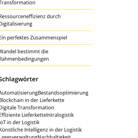
Transformation
Ressourceneffizienz durch
Digitalisierung
Ein perfektes Zusammenspiel
Wandel bestimmt die
Rahmenbedingungen
Schlagwörter
Automatisierung
Bestandsoptimierung
Blockchain in der Lieferkette
Digitale Transformation
Effiziente Lieferkette
Intralogistik
IoT in der Logistik
Künstliche Intelligenz in der Logistik
Lagerverwaltung
Nachhaltigkeit