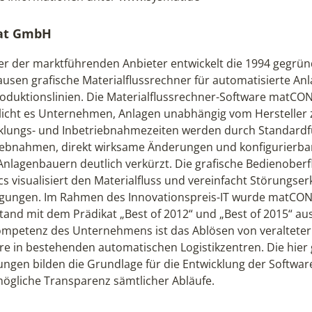
at GmbH
ner der marktführenden Anbieter entwickelt die 1994 gegr
usen grafische Materialflussrechner für automatisierte An
oduktionslinien. Die Materialflussrechner-Software matCO
icht es Unternehmen, Anlagen unabhängig vom Hersteller 
klungs- und Inbetriebnahmezeiten werden durch Standardf
iebnahmen, direkt wirksame Änderungen und konfigurierbar
 Anlagenbauern deutlich verkürzt. Die grafische Bedienobe
cs visualisiert den Materialfluss und vereinfacht Störung
igungen. Im Rahmen des Innovationspreis-IT wurde matCONT
stand mit dem Prädikat „Best of 2012“ und „Best of 2015“ au
mpetenz des Unternehmens ist das Ablösen von veralteter 
re in bestehenden automatischen Logistikzentren. Die hie
ngen bilden die Grundlage für die Entwicklung der Software. 
ögliche Transparenz sämtlicher Abläufe.