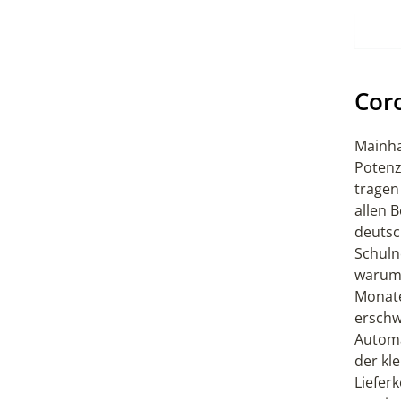
Coro
Mainha
Potenz
tragen
allen 
deutsc
Schuln
warum 
Monate
erschw
Automa
der kl
Liefer