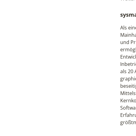
sysm
Als ei
Mainha
und Pr
ermögl
Entwic
Inbetr
als 20
graphi
beseit
Mittel
Kernko
Softwa
Erfahru
größtm