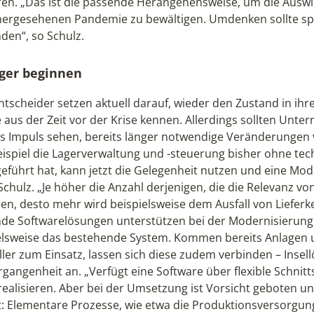
ren. „Das ist die passende Herangehensweise, um die Ausw
ergesehenen Pandemie zu bewältigen. Umdenken sollte spä
nden“, so Schulz.
ger beginnen
Entscheider setzen aktuell darauf, wieder den Zustand in ihr
e aus der Zeit vor der Krise kennen. Allerdings sollten Un
ls Impuls sehen, bereits länger notwendige Veränderungen
ispiel die Lagerverwaltung und -steuerung bisher ohne te
eführt hat, kann jetzt die Gelegenheit nutzen und eine Mo
chulz. „Je höher die Anzahl derjenigen, die die Relevanz von
en, desto mehr wird beispielsweise dem Ausfall von Lieferk
de Softwarelösungen unterstützen bei der Modernisierung 
elsweise das bestehende System. Kommen bereits Anlagen u
ller zum Einsatz, lassen sich diese zudem verbinden – Ins
gangenheit an. „Verfügt eine Software über flexible Schnitts
realisieren. Aber bei der Umsetzung ist Vorsicht geboten 
t: Elementare Prozesse, wie etwa die Produktionsversorgun