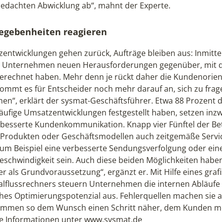
bedachten Abwicklung ab“, mahnt der Experte.
egebenheiten reagieren
entwicklungen gehen zurück, Aufträge bleiben aus: Inmitte
 Unternehmen neuen Herausforderungen gegenüber, mit den
gerechnet haben. Mehr denn je rückt daher die Kundenorien
ommt es für Entscheider noch mehr darauf an, sich zu frag
en“, erklärt der sysmat-Geschäftsführer. Etwa 88 Prozent 
äufige Umsatzentwicklungen festgestellt haben, setzen inzw
rbesserte Kundenkommunikation. Knapp vier Fünftel der Be
Produkten oder Geschäftsmodellen auch zeitgemäße Servic
um Beispiel eine verbesserte Sendungsverfolgung oder eine
geschwindigkeit sein. Auch diese beiden Möglichkeiten habe
er als Grundvoraussetzung“, ergänzt er. Mit Hilfe eines graf
alflussrechners steuern Unternehmen die internen Abläufe
hes Optimierungspotenzial aus. Fehlerquellen machen sie 
mmen so dem Wunsch einen Schritt näher, dem Kunden me
e Informationen unter www.sysmat.de