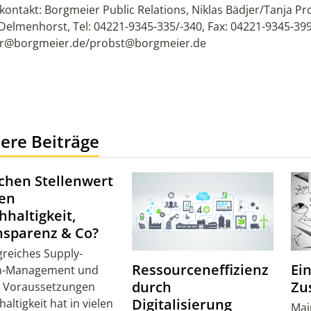
kontakt: Borgmeier Public Relations, Niklas Bädjer/Tanja P
Delmenhorst, Tel: 04221-9345-335/-340, Fax: 04221-9345-399
er@borgmeier.de/probst@borgmeier.de
ere Beiträge
chen Stellenwert
en
haltigkeit,
nsparenz & Co?
greiches Supply-
Ressourceneffizienz
Ei
n-Management und
durch
Zu
e Voraussetzungen
Digitalisierung
altigkeit hat in vielen
Mai