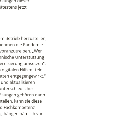
irkungen dieser
testens jetzt
em Betrieb herzustellen,
ternehmen die Pandemie
 voranzutreiben. „Wer
chnische Unterstützung
dernisierung umsetzen“,
 digitalen Hilfsmitteln
etten entgegengewirkt.“
und aktualisieren
nterschiedlicher
ellösungen gehören dann
tellen, kann sie diese
und Fachkompetenz
g, hängen nämlich von