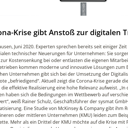
na-Krise gibt Anstoß zur digitalen 
usen, Juni 2020. Experten sprechen bereits seit einiger Zei
ialen technischer Neuerungen für Unternehmen: Sie sorgen 
 zur Kostensenkung bei oder entlasten die eigenen Mitarbeit
Betrieben kommen moderne und innovative Lösungen zum Ein
hen Unternehmen gibt sich bei der Umsetzung der Digitalisi
ote „befriedigend“. Aktuell zeigt die Corona-Krise gerade di
die effektive Realisierung eine hohe Relevanz aufweist. „I
n haben sich die Bedingungen im Wettbewerb auf versch
ert“, weiß Rainer Schulz, Geschäftsführer der sysmat GmbH
tisierung. Eine Studie von McKinsey & Company gibt ihm R
eineren oder mittleren Unternehmen (KMU) leiden zum Beisp
kette. Mehr als ein Drittel der KMU möchte auf die Krise mi