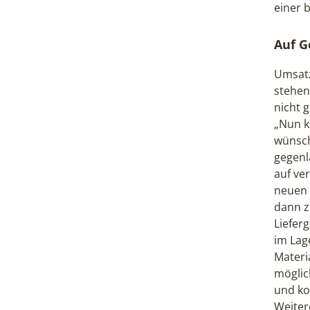
einer 
Auf G
Umsatz
stehen
nicht 
„Nun k
wünsch
gegenl
auf ve
neuen 
dann z
Liefer
im Lag
Materi
möglic
und ko
Weiter