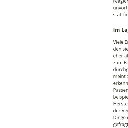
reagie
unvorh
stattfi
Im La
Viele 
den si
eher a
zum Be
durchg
meint S
erkenn
Passen
beispi
Herste
der Ver
Dinge 
gefrag