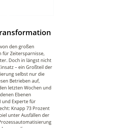
Transformation
t von den großen
für Zeitersparnisse,
er. Doch in längst nicht
satz – ein Großteil der
erung selbst nur die
esen Betrieben auf,
n den letzten Wochen und
iedenen Ebenen
 und Experte für
echt: Knapp 73 Prozent
iel unter Ausfällen der
t Prozessautomatisierung