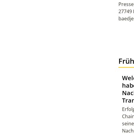
Presse
27749 
baedj
Früh
Wel
hab
Nach
Tra
Erfol
Chai
sein
Nachh