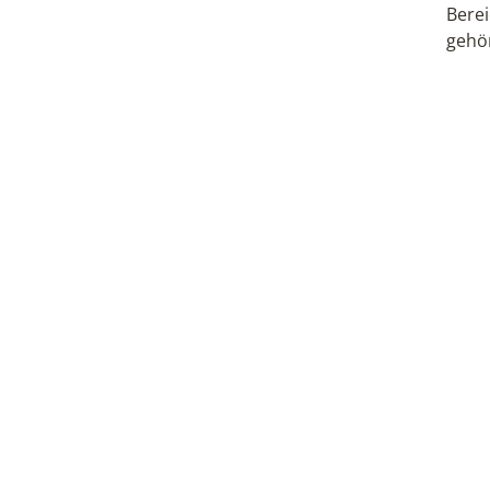
Bere
gehö