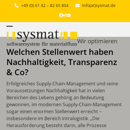
Skip
+49 (0) 61 82 – 82 65 804
info(at)sysmat.de
to
content
Facebook
Xing
YouTube
Open
Close
Wir optimieren
mobile
mobile
Welchen Stellenwert haben
menu
menu
Nachhaltigkeit, Transparenz
& Co?
Erfolgreiches Supply-Chain-Management und seine
Voraussetzungen Nachhaltigkeit hat in vielen
Bereichen des Lebens gehörig an Bedeutung
gewonnen, im modernen Supply-Chain-Management
sogar einen enormen Stellenwert erreicht –
insbesondere im Bereich Intralogistik. „Die
Herausforderung besteht darin, alle Prozesse