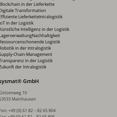
Blockchain in der Lieferkette
Digitale Transformation
Effiziente Lieferkette
Intralogistik
IoT in der Logistik
Künstliche Intelligenz in der Logistik
Lagerverwaltung
Nachhaltigkeit
Ressourcenschonende Logistik
Robotik in der Intralogistik
Supply-Chain-Management
Transparenz in der Logistik
Zukunft der Intralogistik
sysmat® GmbH
Götzenweg 10
63533 Mainhausen
Fon: +49 (0) 61 82 – 82 65 804
Fax: +49 (0) 61 82 – 82 65 805