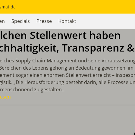
ysmat.de
en
Specials
Presse
Kontakt
lchen Stellenwert haben
hhaltigkeit, Transparenz &
reiches Supply-Chain-Management und seine Voraussetzunge
 Bereichen des Lebens gehörig an Bedeutung gewonnen, im
ment sogar einen enormen Stellenwert erreicht – insbeso
ogistik. „Die Herausforderung besteht darin, alle Prozesse 
rcenschonend zu gestalten…
Lesen