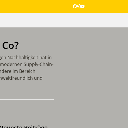
Facebook
Xing
YouTube
 Co?
n Nachhaltigkeit hat in
 modernen Supply-Chain-
ndere im Bereich
umweltfreundlich und
Neueste Beiträge