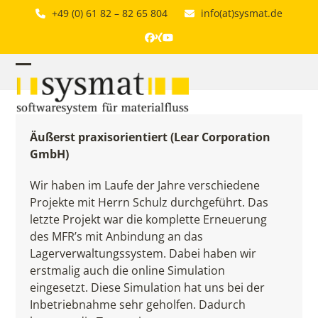
Skip
+49 (0) 61 82 – 82 65 804
info(at)sysmat.de
to
content
Facebook
Xing
YouTube
Open
Close
mobile
mobile
menu
menu
Äußerst praxisorientiert (Lear Corporation
GmbH)
Wir haben im Laufe der Jahre verschiedene
Projekte mit Herrn Schulz durchgeführt. Das
letzte Projekt war die komplette Erneuerung
des MFR’s mit Anbindung an das
Lagerverwaltungssystem.
Dabei haben wir
erstmalig auch die online Simulation
eingesetzt. Diese Simulation hat uns bei der
Inbetriebnahme sehr geholfen. Dadurch